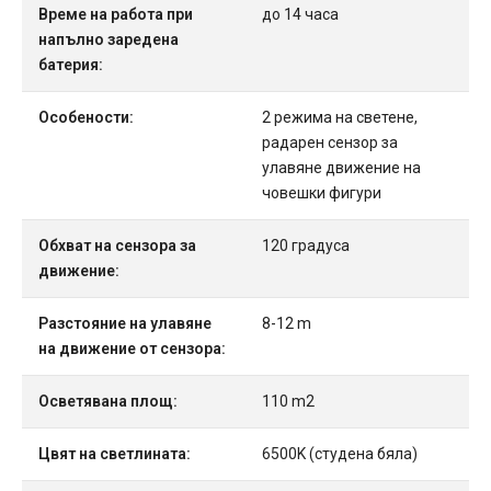
Време на работа при
до 14 часа
напълно заредена
батерия:
Особености:
2 режима на светене,
радарен сензор за
улавяне движение на
човешки фигури
Обхват на сензора за
120 градуса
движение:
Разстояние на улавяне
8-12 m
на движение от сензора:
Осветявана площ:
110 m2
Цвят на светлината:
6500K (студена бяла)