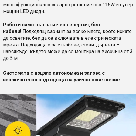
многофункционално соларно решение със 115W и супер
мощни LED диоди.
Работи само със слънчева енергия, без
кабели!
Подходящ вариант за всяко място, което искате
да осветите, без да се включвате в електрическата
мрежа. Подходяща е за стълбове, стени, дървета –
навсякъде, където може да се монтира на височина от 3
до 5 м.
Системата е изцяло автономна и затова е
изключително подходяща за улично осветление.