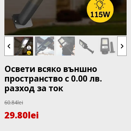
Освети всяко външно
пространство с 0.00 лв.
разход за ток
60.84
lei
29.80
lei