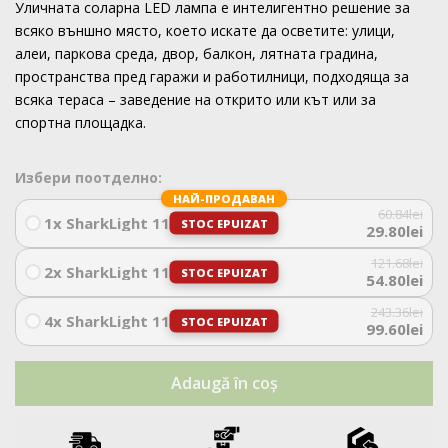
Уличната соларна LED лампа е интелигентно решение за
всяко външно място, което искате да осветите: улици,
алеи, паркова среда, двор, балкон, лятната градина,
пространства пред гаражи и работилници, подходяща за
всяка тераса – заведение на открито или кът или за
спортна площадка.
Избери поотделно:
НАЙ-ПРОДАВАН
60.84
lei
1x SharkLight 115W
STOC EPUIZAT
29.80
lei
121.68
lei
2x SharkLight 115W
STOC EPUIZAT
54.80
lei
243.36
lei
4x SharkLight 115W
STOC EPUIZAT
99.60
lei
Adaugă în coș