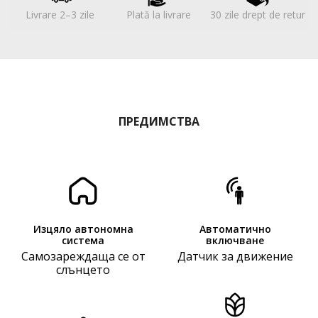
Livrare 2–3 zile
Plată la livrare
30 zile drept de retur
ПРЕДИМСТВА
Изцяло автономна
Автоматично
система
включване
Самозареждаща се от
Датчик за движение
слънцето