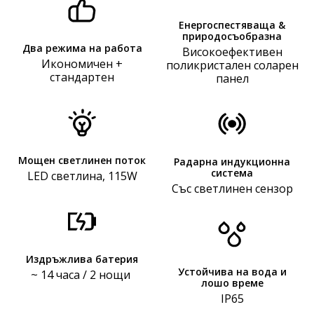
Енергоспестяваща &
природосъобразна
Два режима на работа
Високоефективен
Икономичен +
поликристален соларен
стандартен
панел
Мощeн светлинен поток
Радарна индукционна
система
LED светлина, 115W
Със светлинен сензор
Издръжлива батерия
Устойчива на вода и
~ 14 часа / 2 нощи
лошо време
IP65