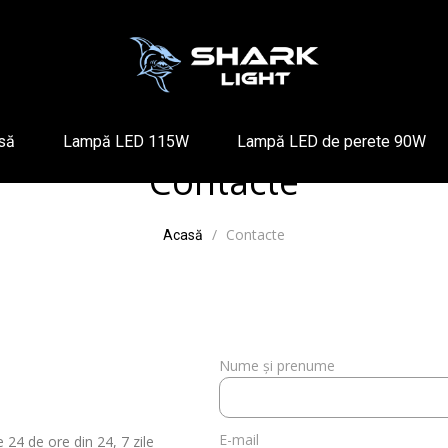
să
Lampă LED 115W
Lampă LED de perete 90W
Contacte
Contacte
Acasă
Nume și prenume
E-mail
24 de ore din 24, 7 zile