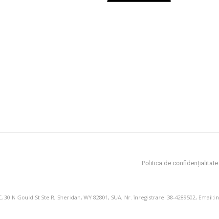
Politica de confidențialitate
, 30 N Gould St Ste R, Sheridan, WY 82801, SUA, Nr. înregistrare: 38-4289502, Email:
i