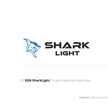
©
SharkLight
. Toate drepturile rezervate
2026
Imprint:
Electrona LLC