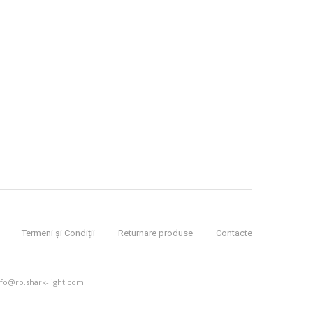
Termeni și Condiții
Returnare produse
Contacte
nfo@ro.shark-light.com