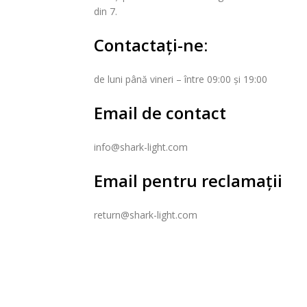
din 7.
Contactați-ne:
de luni până vineri – între 09:00 și 19:00
Email de contact
info@shark-light.com
Email pentru reclamații
return@shark-light.com